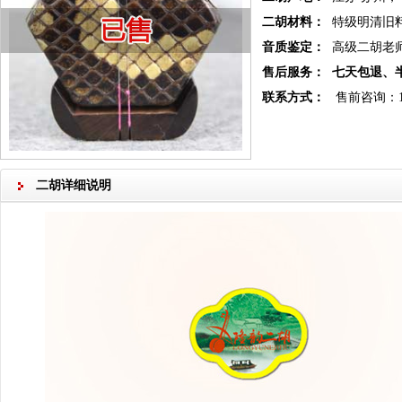
二胡材料：
特级明清旧
音质鉴定：
高级二胡老师
售后服务：
七天包退、
联系方式：
售前咨询：180
二胡详细说明