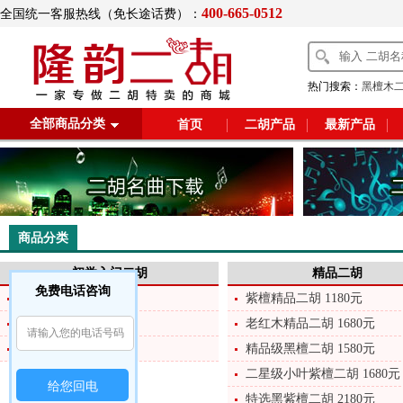
400-665-0512
全国统一客服热线（免长途话费）：
热门搜索：
黑檀木
全部商品分类
首页
二胡产品
最新产品
商品分类
初学入门二胡
精品二胡
免费电话咨询
学习型二胡 320元
紫檀精品二胡 1180元
老红木二胡 980元
老红木精品二胡 1680元
印尼黑檀二胡 980元
精品级黑檀二胡 1580元
二星级小叶紫檀二胡 1680元
特选黑紫檀二胡 2180元