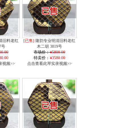
清旧料老红
[已售]
隆韵专业明清旧料老红
7号
木二胡 3819号
00.00
市场价：
5800.00
80.00
特卖价：
3580.00
视频>>
点击查看此琴实录视频>>