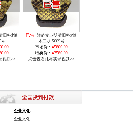
清旧料老红
[已售]
隆韵专业明清旧料老红
0号
木二胡 5009号
00.00
市场价：
5800.00
80.00
特卖价：
3580.00
视频>>
点击查看此琴实录视频>>
企业文化
企业文化