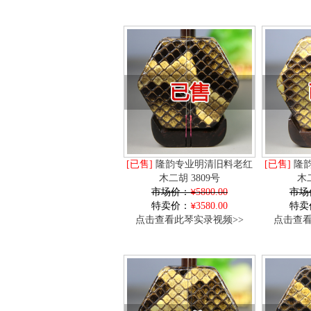
[已售]
隆韵专业明清旧料老红
[已售]
隆韵
木二胡 3809号
木二
市场价：
5800.00
市场
特卖价：
3580.00
特卖
点击查看此琴实录视频>>
点击查看