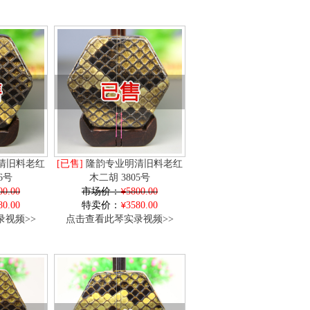
清旧料老红
[已售]
隆韵专业明清旧料老红
6号
木二胡 3805号
00.00
市场价：
5800.00
80.00
特卖价：
3580.00
视频>>
点击查看此琴实录视频>>