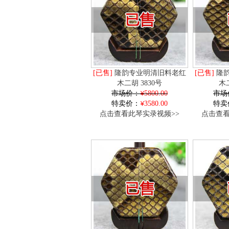
[已售]
隆韵专业明清旧料老红
[已售]
隆韵
木二胡 3830号
木二
市场价：
5800.00
市场
特卖价：
3580.00
特卖
点击查看此琴实录视频>>
点击查看