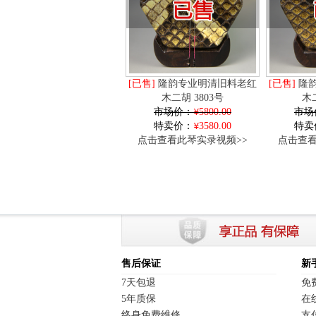
[已售]
隆韵专业明清旧料老红
[已售]
隆韵
木二胡 3803号
木二
市场价：
5800.00
市场
特卖价：
3580.00
特卖
点击查看此琴实录视频>>
点击查看
售后保证
新
7天包退
免
5年质保
在
终身免费维修
支