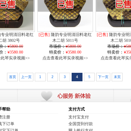
专业明清旧料老红
[已售]
隆韵专业明清旧料老红
[已售]
隆韵专业明
胡 3802号
木二胡 5011号
木二胡 501
价：
5800.00
市场价：
5800.00
市场价：
58
价：
3580.00
特卖价：
3580.00
特卖价：
35
此琴实录视频>>
点击查看此琴实录视频>>
点击查看此琴实录
首页
上一页
1
2
3
4
5
下一页
末页
手帮助
支付方式
费注册
支付宝支付
线下订单
全国货到付款
付宝下订单
网上银行支付